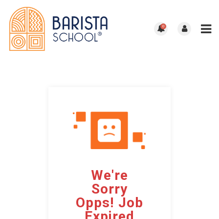
0
We're
Sorry
Opps! Job
Expired