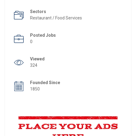
Sectors
Restaurant / Food Services
Posted Jobs
0
Viewed
324
Founded Since
1850