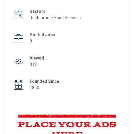
Sectors
Restaurant / Food Services
Posted Jobs
0
Viewed
318
Founded Since
1850